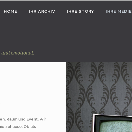
HOME
IHR ARCHIV
IHRE STORY
IHRE MEDI
 und emotional.
n
ien, Raum und Event. Wir
ie zuhause. Ob als